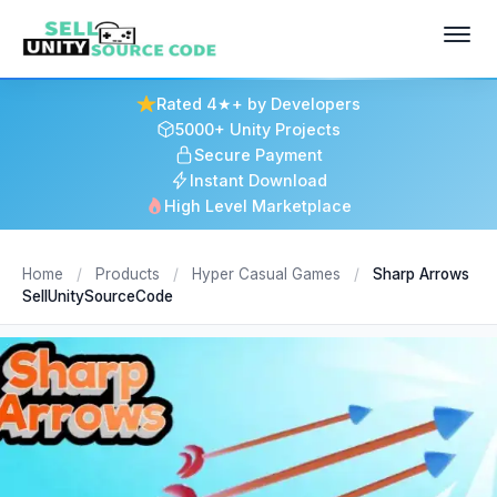
Rated 4★+ by Developers
5000+ Unity Projects
Secure Payment
Instant Download
High Level Marketplace
Home
/
Products
/
Hyper Casual Games
/
Sharp Arrows
SellUnitySourceCode